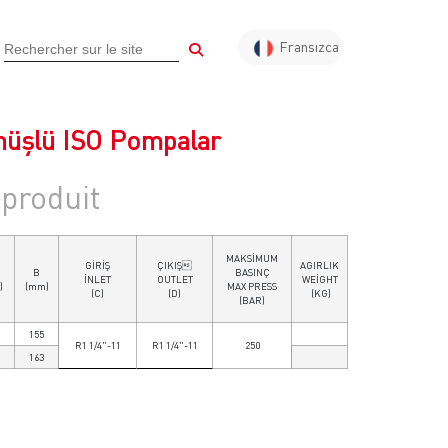
Fransızca
Türkçe
English
Almanca
nüşlü ISO Pompalar
Arapça
 produit
Rusca
MAKSİMUM
GİRİŞ
ÇIKIŞ
AGIRLIK
B
BASINÇ
İNLET
OUTLET
WEİGHT
)
(mm)
MAX PRESS
(C)
(D)
(KG)
(BAR)
155
R1 1/4"-11
R1 1/4"-11
250
163