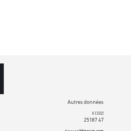
Autres données
0 (332)
25187 47
hiposan@
hiposan.com