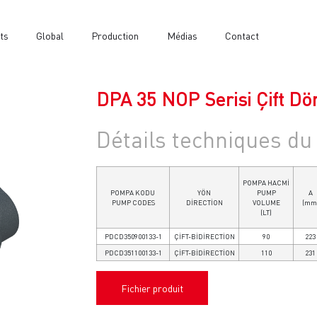
ts
Global
Production
Médias
Contact
DPA 35 NOP Serisi Çift Dö
Détails techniques du
POMPA HACMİ
POMPA KODU
YÖN
PUMP
A
PUMP CODES
DİRECTİON
VOLUME
(mm
(LT)
PDCD350900133-1
ÇİFT-BİDİRECTİON
90
223
PDCD351100133-1
ÇİFT-BİDİRECTİON
110
231
Fichier produit