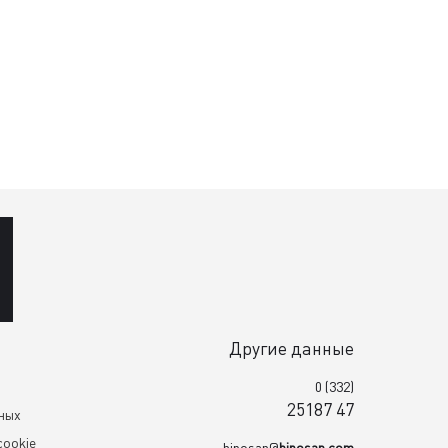
Другие данные
0 (332)
25187 47
нных
cookie
hiposan@
hiposan.com