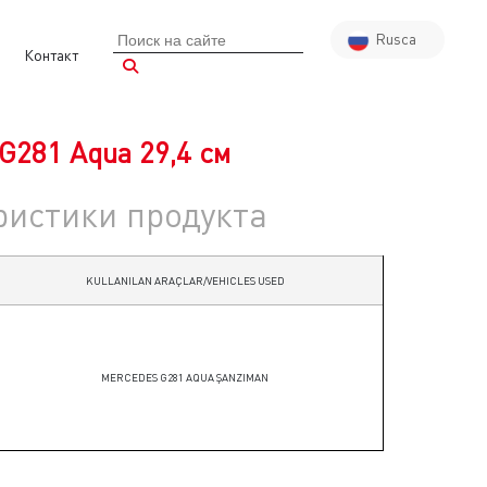
Rusca
Контакт
Türkçe
English
Almanca
G281 Aqua 29,4 см
Arapça
Fransızca
ристики продукта
KULLANILAN ARAÇLAR/VEHICLES USED
MERCEDES G281 AQUA ŞANZIMAN