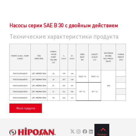
Насосы серии SAE B 30 с двойным действием
Технические характеристики продукта
POMPA
MAKSİMUM
HACMİ
GİRİŞ
ÇIKIŞ
AGIRLIK
POMPA KODU
PUMP
YÖN
A
B
BASINÇ
PUMP
İNLET
OUTLET
WEİGHT
CODES
DİRECTİON
(mm)
(mm)
MAX PRESS
VOLUME
(B)
(C)
(KG)
(BAR)
(LT)
PDCDS300340873
ÇİFT-BİDİRECTİON
34
199
146
R3/4"-14
R3/4"-14
PDCDS300430873
ÇİFT-BİDİRECTİON
43
207
149
PDCDS300510873
ÇİFT-BİDİRECTİON
51
210
151
250
PDCDS300610873
ÇİFT-BİDİRECTİON
61
216
152
R1"-14
R1"-14
PDCDS300820873
ÇİFT-BİDİRECTİON
82
226
161
Файл продукта
Наверх