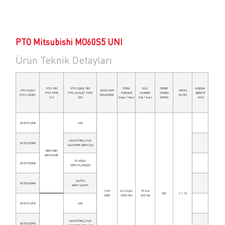
PTO Mitsubishi MO60S5 UNI
Ürün Teknik Detayları
PTO TİPİ
PTO ÇIKIŞ TİPİ
TORK
GÜÇ
DEVİR
AGIRLIK
PTO KODU
BAĞLANTI
ORAN
PTO TYPE
PTO OUTLET TYPE
TORQUE
POWER
SPEED
WEİGHT
PTO CODES
MOUNTİNG
RATİO
(A)
(B)
(Kgm / Nm)
(Hp / Kw)
(RPM)
(KG)
50721512M0
UNİ
ADAPTÖRLÜ İSO
50721522M0
ADAPTER WİTH İSO
MEKANİK
MECHANİC
FLANŞLI
50721532M0
WİTH FLANGED
ŞAFTLI
50721542M0
WİTH SHAFT
YAN
24.3 Kgm
25 Kw
550
1:1.15
SIDE
238,5 Nm
33,5 Hp
50721512P0
UNİ
ADAPTÖRLÜ İSO
50721522P0