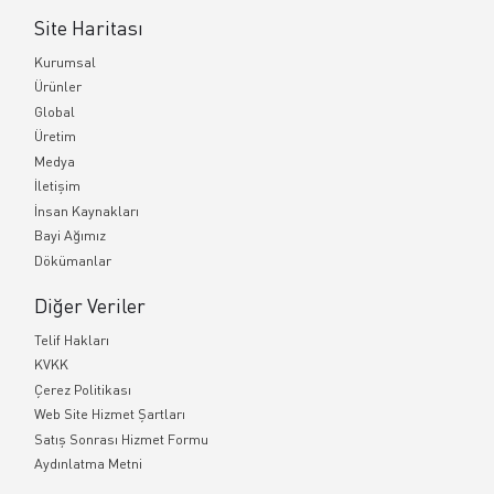
Site Haritası
Kurumsal
Ürünler
Global
Üretim
Medya
İletişim
İnsan Kaynakları
Bayi Ağımız
Dökümanlar
Diğer Veriler
Telif Hakları
KVKK
Çerez Politikası
Web Site Hizmet Şartları
Satış Sonrası Hizmet Formu
Aydınlatma Metni