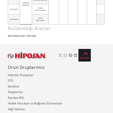
ADAPTER WİTH İSO
PNÖMATİK
PNEUMATİC
FLANŞLI
50721532P0
WİTH FLANGED
ŞAFTLI
50721542P0
WİTH SHAFT
Kullanıldığı Araçlar
MITSUBISHI 657 / FM 1060
Başa Dön
Ürün Gruplarımız
Hidrolik Pompalar
PTO
Ventiller
Adaptörler
Kardan Mili
Yedek Parçalar ve Bağlantı Elemanları
Yağ Tankları