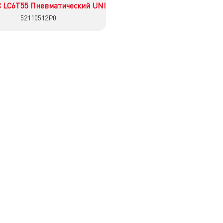
 LC6T55 Пневматический UNI
52110512P0
İncele