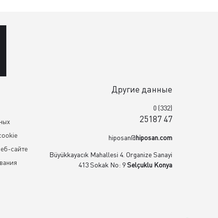
Другие данные
0 (332)
25187 47
нных
cookie
hiposan@
hiposan.com
веб-сайте
Büyükkayacık Mahallesi 4. Organize Sanayi
вания
413 Sokak No: 9
Selçuklu Konya