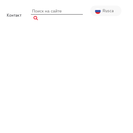
Rusca
Контакт
Türkçe
English
Almanca
Arapça
Fransızca