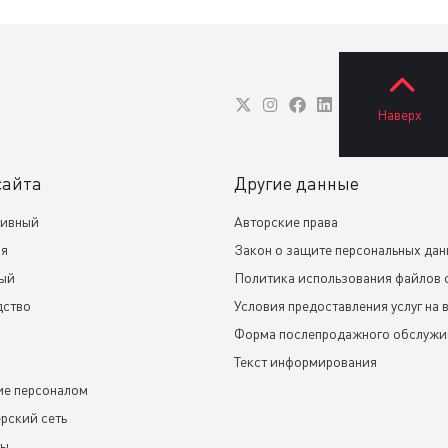
Наверх
сайта
Другие данные
тивный
Авторские права
ия
Закон о защите персональных да
ный
Политика использования файлов 
дство
Условия предоставления услуг на 
Форма послепродажного обслужи
Текст информирования
ие персоналом
рский сеть
ты