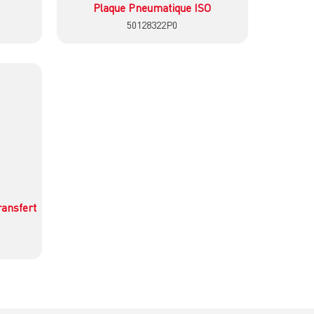
Plaque Pneumatique ISO
50128322P0
İncele
ansfert