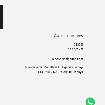
Autres données
0 (332)
25187 47
hiposan@
hiposan.com
Büyükkayacık Mahallesi 4. Organize Sanayi
413 Sokak No: 9
Selçuklu Konya