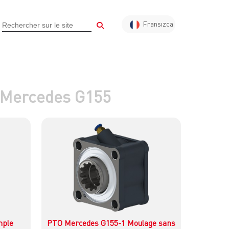
Fransızca
Türkçe
English
Almanca
Arapça
 Mercedes G155
Rusca
mple
PTO Mercedes G155-1 Moulage sans