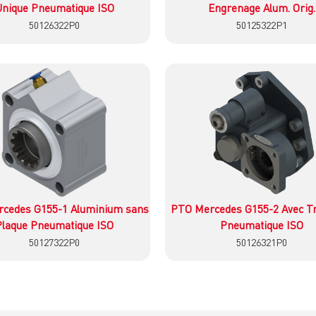
nique Pneumatique ISO
Engrenage Alum. Orig.
50126322P0
50125322P1
İncele
İncele
cedes G155-1 Aluminium sans
PTO Mercedes G155-2 Avec Tr
Plaque Pneumatique ISO
Pneumatique ISO
50127322P0
50126321P0
İncele
İncele