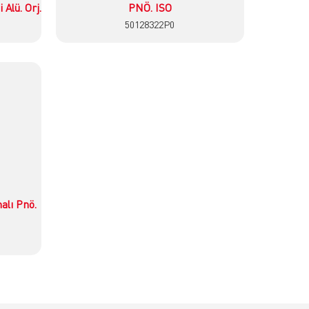
Alü. Orj.
PNÖ. ISO
50128322P0
İncele
lı Pnö.