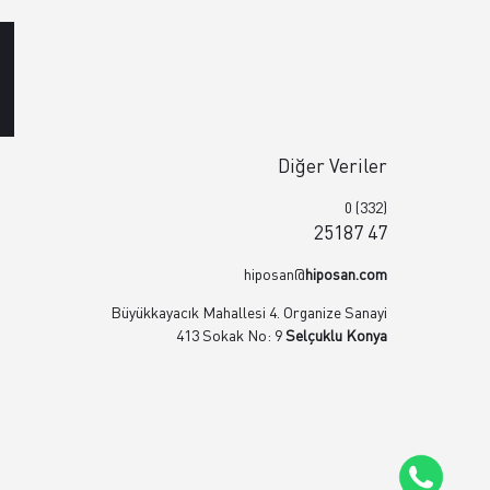
Diğer Veriler
0 (332)
25187 47
hiposan@
hiposan.com
Büyükkayacık Mahallesi 4. Organize Sanayi
413 Sokak No: 9
Selçuklu Konya