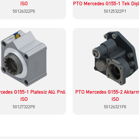
ISO
PTO Mercedes G155-1 Tek Dişli 
50126322P0
50125322P1
İncele
İncele
edes G155-1 Platesiz Alü. Pnö.
PTO Mercedes G155-2 Aktarma
ISO
ISO
50127322P0
50126321P0
İncele
İncele