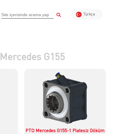
Türkçe
English
Almanca
Arapça
Rusca
 Mercedes G155
Fransızca
PTO Mercedes G155-1 Platesiz Döküm