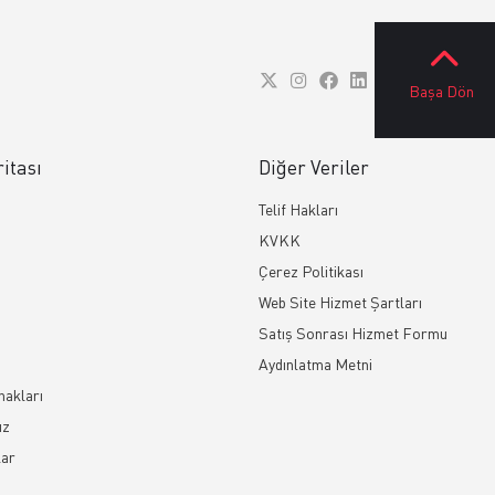
Başa Dön
ritası
Diğer Veriler
Telif Hakları
KVKK
Çerez Politikası
Web Site Hizmet Şartları
Satış Sonrası Hizmet Formu
Aydınlatma Metni
nakları
ız
ar