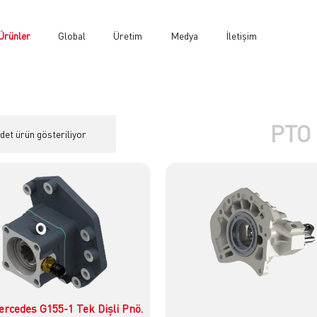
Ürünler
Global
Üretim
Medya
İletişim
PTO
adet ürün gösteriliyor
rcedes G155-1 Tek Dişli Pnö.